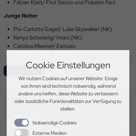
Fabian Klatt/ First Secco und Fräulein Feni
Junge Reiter
Pia-Carlotta Gagel/ Luke Skywalker (NK)
Kenya Schwierig/ Imani (NK)
Carolina Miesner/ Exclusiv
Cookie Einstellungen
Alle News
Wir nutzen Cookies auf unserer Website. Einige
von ihnen sind technisch notwendig, während
andere uns helfen, diese Website zu verbessern
TAGS
oder zusätzliche Funktionalitäten zur Verfügung zu
stellen.
Dressur
Preis der Besten
Notwendige Cookies
Externe Medien