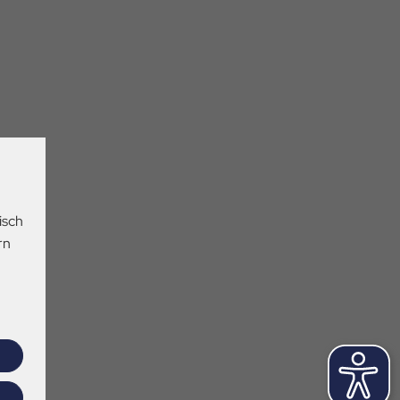
isch
rn