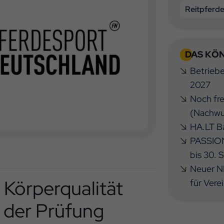
Reitpferd
DAS KÖN
Betrieb
2027
Noch fre
(Nachwu
HA.LT Ba
PASSION
bis 30.
Neuer NB
Körperqualität
für Vere
 der Prüfung