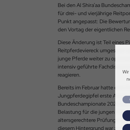
Bei den Al Shira’aa Bundescha
für drei- und vierjährige Reitp
Punkt angepasst: Die Bewertung
den Vortag der eigentlichen Re
Diese Änderung ist Teil eines P
Reitpferdeviereck umgesetzt wir
junge Pferde weiter zu optimier
intensiv geführte Fachdiskussi
Wir
reagieren.
n
Bereits im Februar hatte eine 
Jungpferdegipfel erste Anpassu
Bundeschampionate 2026 besch
Belastung für die jungen Pferd
altersgerechtere Prüfungs- un
diesem Hintergrund war zunäch