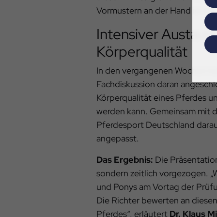
Vormustern an der Hand im Ansc
Intensiver Austaus
Körperqualität
In den vergangenen Wochen hat
Fachdiskussion daran angeschlo
Körperqualität eines Pferdes u
werden kann. Gemeinsam mit d
Pferdesport Deutschland dara
angepasst.
Das Ergebnis:
Die Präsentation
sondern zeitlich vorgezogen. „
und Ponys am Vortag der Prüfu
Die Richter bewerten an diesem
Pferdes“, erläutert
Dr. Klaus M