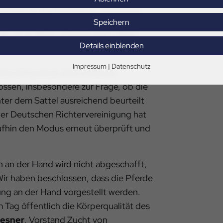
hluss an die Prüfung zu verzichten.
Speichern
ch zur Beurteilung der
Details einblenden
Impressum
|
Datenschutz
te sich jedoch eine intensive
ssen, insbesondere zur Frage, ob die
nter dem Sattel ausreichend beurteilt
er Deutschen Richtervereinigung hat
ufhin den Modus erneut überprüft und
 an der Hand wird nicht abgeschafft,
Wir haben beschlossen, dass die Pferde
ng an der Hand vorgestellt werden.
 Tag öffentlich die Körperqualität des
iesner
, Vorstand Zucht von