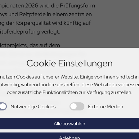
mpionaten 2026 wird die Prüfungsform
onys und Reitpferde in einem zentralen
 der Körperqualität wird künftig auf
itpferdeprüfung verlegt.
ilotprojekts, das auf dem
d. Ziel ist es, die Bedingungen für
Cookie Einstellungen
en und gleichzeitig auf die zuletzt
on zur Beurteilung des Körperbaus zu
 nutzen Cookies auf unserer Website. Einige von ihnen sind techn
otwendig, während andere uns helfen, diese Website zu verbesse
oder zusätzliche Funktionalitäten zur Verfügung zu stellen.
Arbeitsgruppe im Anschluss an den
ngen für die Al Shira’aa
Notwendige Cookies
Externe Medien
lossen. Im Fokus stand dabei, die
e zu reduzieren und eine noch
Alle auswählen
d Bewertungsform zu entwickeln. Vor
st entschieden worden, auf das
Ablehnen