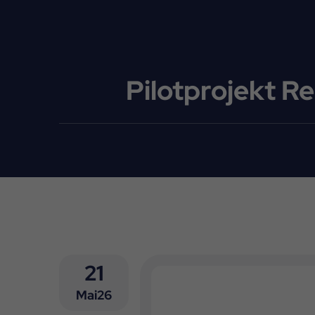
Pilotprojekt R
21
Mai26