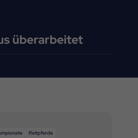
us überarbeitet
ampionate
Reitpferde