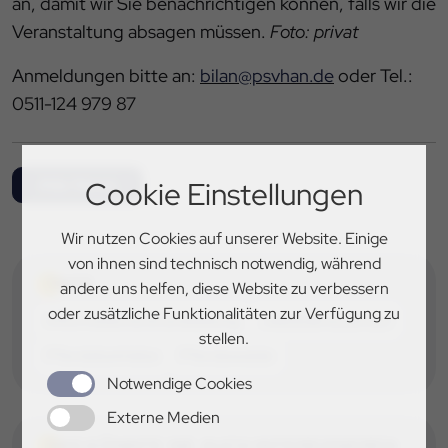
an, damit wir Sie benachrichtigen können, falls wir die
Veranstaltung absagen müssen.
Foto: privat
Anmeldungen bitte an:
bilan@psvhan.de
oder Tel.:
0511-124 979 87
Alle News
Cookie Einstellungen
Wir nutzen Cookies auf unserer Website. Einige
von ihnen sind technisch notwendig, während
TAGS
andere uns helfen, diese Website zu verbessern
oder zusätzliche Funktionalitäten zur Verfügung zu
Informationsveranstaltung
Jakobskreuzkraut
stellen.
Pferdebetriebe
Pferdeweide
Notwendige Cookies
Externe Medien
DAS KÖNNTE SIE AUCH INTERESSIEREN