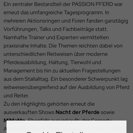
Ein zentraler Bestandteil der PASSION PFERD war
erneut das umfangreiche Tagesprogramm. In
mehreren Aktionsringen und Foren fanden ganztägig
Vorführungen, Talks und Fachbeiträge statt.
Namhafte Trainer und Experten vermittelten
praxisnahe Inhalte. Die Themen reichten dabei von
unterschiedlichen Reitweisen über moderne
Pferdeausbildung, Haltung, Tierwohl und
Management bis hin zu aktuellen Fragestellungen
aus dem Stallalltag. Ein besonderer Schwerpunkt lag
reitweisenübergreifend auf der Ausbildung von Pferd
und Reiter.
Zu den Highlights gehörten erneut die
ausverkauften Shows
Nacht der Pferde
sowie
MiMaMo
. Ebenfalls ausverkauft: der Comedy-
Abend mit Patrick Thomalla sowie der Live-Podcast