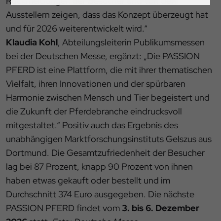
Rückmeldungen der Besucher und von den
Impressum
|
Datenschutz
Ausstellern zeigen, dass das Konzept überzeugt hat
und für 2026 weiterentwickelt wird.“
Klaudia Kohl
, Abteilungsleiterin Publikumsmessen
bei der Deutschen Messe, ergänzt: „Die PASSION
PFERD ist eine Plattform, die mit ihrer thematischen
Vielfalt, ihren Innovationen und der spürbaren
Harmonie zwischen Mensch und Tier begeistert und
die Zukunft der Pferdebranche eindrucksvoll
mitgestaltet.“ Positiv auch das Ergebnis des
unabhängigen Marktforschungsinstituts Gelszus aus
Dortmund. Die Gesamtzufriedenheit der Besucher
lag bei 87 Prozent, knapp 90 Prozent von ihnen
haben etwas gekauft oder bestellt und im
Durchschnitt 374 Euro ausgegeben. Die nächste
PASSION PFERD findet vom
3. bis 6. Dezember