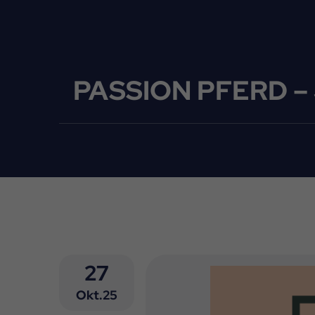
PASSION PFERD – J
27
Okt.25