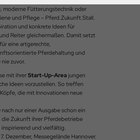
orten Fragen direkt vor Ort. Ob
me, moderne Fütterungstechnik oder
ene und Pflege – Pferd.Zukunft.Stall.
iration und konkrete Ideen für
 und Reiter gleichermaßen. Damit setzt
für eine artgerechte,
nftsorientierte Pferdehaltung und
nie zuvor.
se mit ihrer
Start-Up-Area
jungen
he Ideen vorzustellen. So treffen
 Köpfe, die mit Innovationen neue
nach nur einer Ausgabe schon ein
 in die Zukunft ihrer Pferdebetriebe
 inspirierend und vielfältig.
s 7. Dezember, Messegelände Hannover.