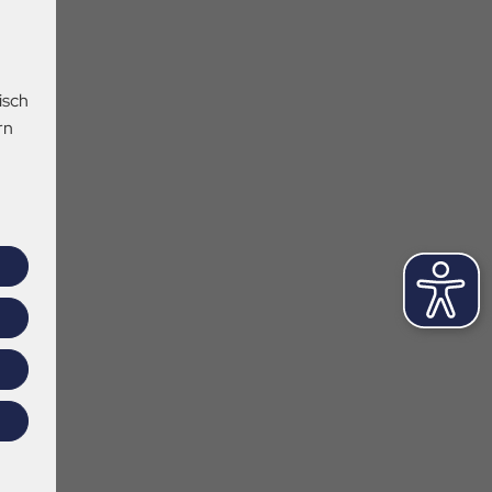
isch
rn