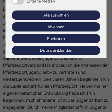
Externe Medien
Die Zwillingsbrüder
Mattis und Floyd Kühnen
(17)
Alle auswählen
aus Wolfsburg, seit vielen Jahren sehr engagiert im
Jugend-Team des PSV Hannover, stellen sich kurz
Ablehnen
selber vor und begründen ihre Kandidatur für die
Posten der Landesjugendsprecher. Floyd Kühnen:
Speichern
„Mit großer Begeisterung bewerbe ich mich
Details einblenden
gemeinsam mit meinem Zwillingsbruder Mattis für
das Amt des Landesjugendsprechers im
Impressum
|
Datenschutz
Pferdesportverband Hannover, um die Interessen der
Pferdesportjugend aktiv zu vertreten und
weiterzuentwickeln. Seit vielen Jahren begleitet mich
die Leidenschaft für den Pferdesport. Neben meiner
eigenen reiterlichen Entwicklung habe ich früh
begonnen, mich ehrenamtlich in der Jugendarbeit zu
engagieren. Durch meine Mitgliedschaft im Jugend-