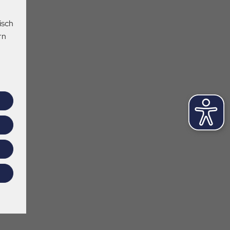
isch
rn