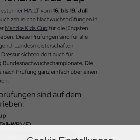
esturnier HA.LT
vom
16. bis 19. Juli
 auch zahlreiche Nachwuchsprüfungen in
er
Manzke Kids Cup
für die jüngsten
rieben. Diese Prüfungen sind für alle
Jugend-Landesmeisterschaften
 Dressur sichten dort auch für
g Bundesnachwuchschampionate. Die
je nach Prüfung ganz einfach über einen
nen.
rüfungen sind auf dem
rieben:
Cup
Teil-WB) (E)
n an den Meisterschaftsprüfungen