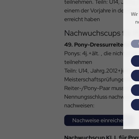
teilnehmen. Teiln: U14, Jahrg. 
einem der Vorjahre in der Ges
Wir
erreicht haben
n
Nachwuchscups für Po
49. Pony-Dressurreiterprfg.
Ponys: 4j.+ält. , die nicht in
teilnehmen
Teiln: U14, Jahrg.2012+jün. LK:
Meisterschaftsprüfungen Pony
Reiter-/Pony-Paar muss mind. 
Nennungsschluss nachweisen. 
nachweisen:
Nachweise einreichen
Nachwuchscup Kl. L für Pony