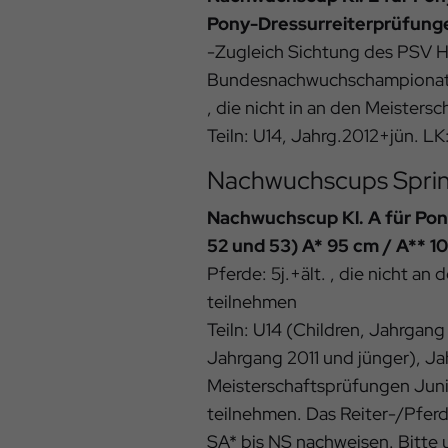
Pony-Dressurreiterprüfunge
-Zugleich Sichtung des PSV 
Bundesnachwuchschampionat d
, die nicht in an den Meister
Teiln: U14, Jahrg.2012+jün. LK
Nachwuchscups Spri
Nachwuchscup Kl. A für Pony
52 und 53) A* 95 cm / A** 1
Pferde: 5j.+ält. , die nicht a
teilnehmen
Teiln: U14 (Children, Jahrgang
Jahrgang 2011 und jünger), Jah
Meisterschaftsprüfungen Juni
teilnehmen. Das Reiter-/Pferd
SA* bis NS nachweisen. Bitte