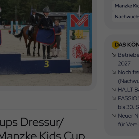
Manzke Ki
Nachwuchs
DAS KÖN
Betrieb
2027
Noch fre
(Nachwu
HA.LT Ba
PASSION
bis 30.
Neuer NB
ps Dressur/
für Vere
Manzke Kids Cup