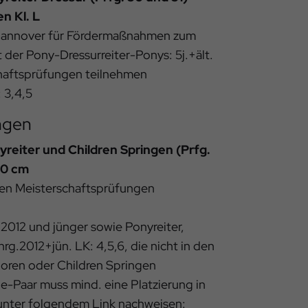
n Kl. L
Hannover für Fördermaßnahmen zum
er Pony-Dressurreiter-Ponys: 5j.+ält.
schaftsprüfungen teilnehmen
: 3,4,5
ngen
reiter und Children Springen (Prfg.
00 cm
n den Meisterschaftsprüfungen
 2012 und jünger sowie Ponyreiter,
rg.2012+jün. LK: 4,5,6, die nicht in den
oren oder Children Springen
e-Paar muss mind. eine Platzierung in
 unter folgendem Link nachweisen: