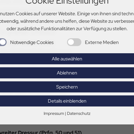
Cookie Einstellungen
2018-2012 LK: 7,0, V7, die nicht in
amtwertung des Cups Platz 1 bis 3
 nutzen Cookies auf unserer Website. Einige von ihnen sind techn
otwendig, während andere uns helfen, diese Website zu verbesse
oder zusätzliche Funktionalitäten zur Verfügung zu stellen.
nyreiter Dressur
Notwendige Cookies
Externe Medien
Kl.A (E+150,00 €, ZP)
 an den Meisterschaftsprüfungen
Alle auswählen
 4,5,6, die nicht an den
Ablehnen
reiter Dressur teilnehmen. Das
eine Platzierung in DA* bis
Speichern
Bitte unter folgendem Link
Details einblenden
Impressum
|
Datenschutz
reiter Dressur (Prfg. 50 und 51)