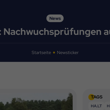
News
n: Nachwuchsprüfungen a
Startseite
Newsticker
TAGS
HA.LT
H