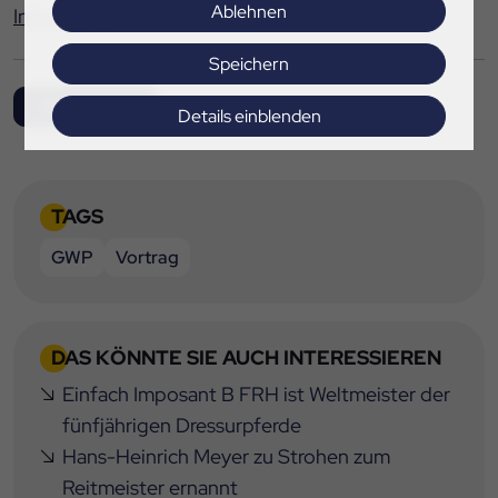
Ablehnen
Infos zur GWP
Speichern
Alle News
Details einblenden
Impressum
|
Datenschutz
TAGS
GWP
Vortrag
DAS KÖNNTE SIE AUCH INTERESSIEREN
Einfach Imposant B FRH ist Weltmeister der
fünfjährigen Dressurpferde
Hans-Heinrich Meyer zu Strohen zum
Reitmeister ernannt