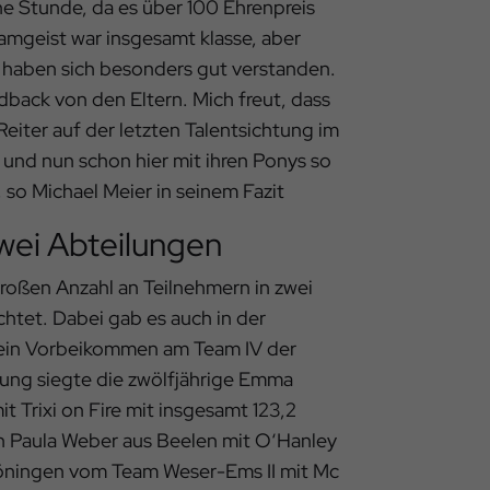
e Stunde, da es über 100 Ehrenpreis
eamgeist war insgesamt klasse, aber
 haben sich besonders gut verstanden.
dback von den Eltern. Mich freut, dass
eiter auf der letzten Talentsichtung im
und nun schon hier mit ihren Ponys so
, so Michael Meier in seinem Fazit
zwei Abteilungen
oßen Anzahl an Teilnehmern in zwei
chtet. Dabei gab es auch in der
kein Vorbeikommen am Team IV der
ilung siegte die zwölfjährige Emma
 Trixi on Fire mit insgesamt 123,2
in Paula Weber aus Beelen mit O‘Hanley
öningen vom Team Weser-Ems II mit Mc