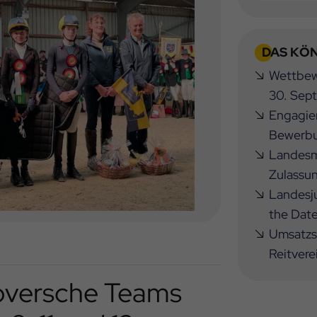
DAS KÖN
Wettbewe
30. Sep
Engagier
Bewerbu
Landesme
Zulassu
Landesj
the Dat
Umsatzst
Reitvere
oversche Teams