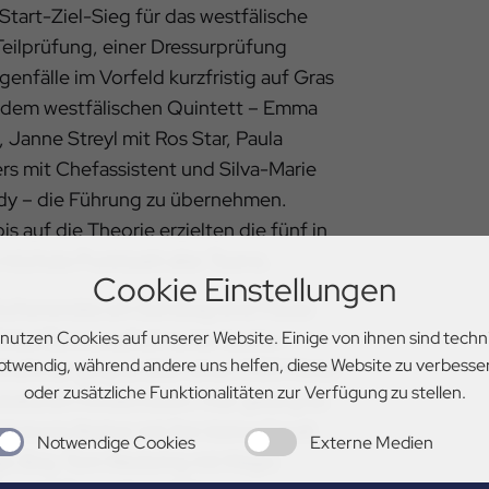
Start-Ziel-Sieg für das westfälische
 Teilprüfung, einer Dressurprüfung
genfälle im Vorfeld kurzfristig auf Gras
s dem westfälischen Quintett – Emma
, Janne Streyl mit Ros Star, Paula
rs mit Chefassistent und Silva-Marie
y – die Führung zu übernehmen.
is auf die Theorie erzielten die fünf in
s höchste Punktzahl aller Teams.
Cookie Einstellungen
Wochenendes am Samstag eine Pause
tt bei Sonnenschein unter besten
 nutzen Cookies auf unserer Website. Einige von ihnen sind techn
otwendig, während andere uns helfen, diese Website zu verbesse
ilnehmer ging es über einen 1.100 Meter
oder zusätzliche Funktionalitäten zur Verfügung zu stellen.
estalteten Hindernissen. Hier gelang es
Antonia Breher mit Der kleine Casall,
Notwendige Cookies
Externe Medien
gic Boy, Tom Wedwing mit Magic