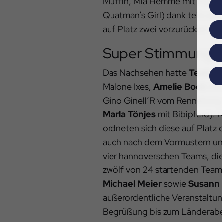
Muffin, Mia Hemme mit Mac Ca
Quatman’s Girl) dank teils seh
auf Platz zwei vorzurücken.
Super Stimmung 
Das Nachsehen hatte
Team H
Malone Ixes,
Amelie Bock
mit 
Gino Ginell’R vom Renneberg
Marla Tönjes
mit Bibipferd). 
ordneten sich diese auf Platz 
auch nach dem Vormustern und
vier hannoverschen Teams, di
zwölf von 24 startenden Teams
Michael Meier
sowie
Susann 
außerordentliche Veranstaltun
Begrüßung bis zum Länderaben