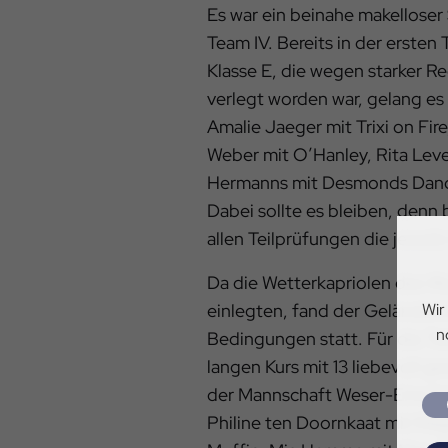
Es war ein beinahe makelloser 
Team IV. Bereits in der ersten
Klasse E, die wegen starker Re
verlegt worden war, gelang e
Amalie Jaeger mit Trixi on Fire
Weber mit O’Hanley, Rita Leve
Hermanns mit Desmonds Dand
Dabei sollte es bleiben, denn b
allen Teilprüfungen die jeweil
Da die Wetterkapriolen des 
einlegten, fand der Geländeri
Wir
n
Bedingungen statt. Für die Te
langen Kurs mit 13 liebevoll g
der Mannschaft Weser-Ems II (
Philine ten Doornkaat mit Ma