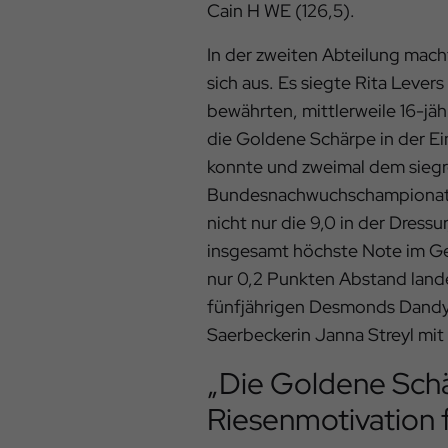
Cain H WE (126,5).
In der zweiten Abteilung mach
sich aus. Es siegte Rita Levers
bewährten, mittlerweile 16-jäh
die Goldene Schärpe in der 
konnte und zweimal dem sieg
Bundesnachwuchschampionat an
nicht nur die 9,0 in der Dressu
insgesamt höchste Note im Ge
nur 0,2 Punkten Abstand land
fünfjährigen Desmonds Dandy 
Saerbeckerin Janna Streyl mit 
„Die Goldene Schä
Riesenmotivation f