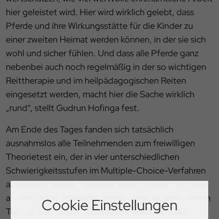
hier geleistet wird. Hier wird wirklich gelebt, dass
Pferde und ihre Wirkungsstätte für die Kinder zu
einer zweiten Heimat werden können, in der sie sich
wohl und sicher fühlen. Und dass alle Pferde ganz
nebenbei auch noch regelmäßig in der so wichtigen
Reittherapie und im heilpädagogischen Reiten
eingesetzt werden, macht hier die Sache wirklich
„rund“, stellt Gudrun Hofinga fest.
Am Ende des Tages fanden sich tatsächlich
ausnahmslos alle Teilnehmenden zum freiwilligen
Theorietest ein, der in vier unterschiedlichen
Schwierigkeitsstufen im Multiple-Choice-Verfahren
angeboten wurde. „Manche Kinder trauten sich auch
an eine anspruchsvollere Stufe, wenn sie ihren ersten
Cookie Einstellungen
Test mit sehr guten Ergebnissen zurückerhielten –