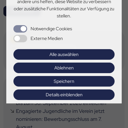
andere uns helfen, diese Website zu verbessern
oder zusätzliche Funktionalitäten zur Verfügung zu
Alle News
stellen.
Notwendige Cookies
Externe Medien
TAGS
Bundesnachwuchsvierkampf
Alle auswählen
Deutsche Meisterschaften
Vierkampf
Ablehnen
Speichern
DAS KÖNNTE SIE AUCH INTERESSIEREN
Details einblenden
Wettbewerb für Vereinsjugenden: Projekte
bis zum 30. September 2026 einreichen
Impressum
|
Datenschutz
Engagierte Jugendliche im Verein jetzt
nominieren: Bewerbungsschluss am 7.
August