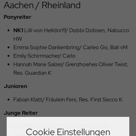
Aachen / Rheinland
Ponyreiter
NK1
Lilli von Helldorff/ Dobbi Dobsen, Nabucco
HW
Emma Sophie Dankenbring/ Carleo Go, Bali vM
Emily Schirrmacher/ Carlo
Hannah Marie Salzer/ Grenzhoehes Oliver Twist,
Res. Guardian K
Junioren
Fabian Klatt/ Fräulein Feni, Res. First Secco K
Junge Reiter
Pia-Carlotta Gagel/ Luke Skywalker, Res.
Cookie Einstellungen
Inuenndo