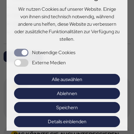
Carolina Miesner/ Exclusiv
Wir nutzen Cookies auf unserer Website. Einige
Hortensia Holle/ Zhaviero
von ihnen sind technisch notwendig, während
Kenya Schwierking/ Bella Rouge
andere uns helfen, diese Website zu verbessern
oder zusätzliche Funktionalitäten zur Verfügung zu
Reserve:
Freya Engelke/ Four Motion
stellen.
Notwendige Cookies
Alle News
Externe Medien
Alle auswählen
TAGS
Ablehnen
Deutsche Jugendmeisterschaften
Speichern
DJM Aachen
Dressur
Details einblenden
Impressum
|
Datenschutz