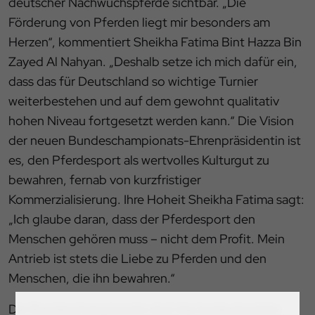
deutscher Nachwuchspferde sichtbar. „Die
Förderung von Pferden liegt mir besonders am
Herzen“, kommentiert Sheikha Fatima Bint Hazza Bin
Zayed Al Nahyan. „Deshalb setze ich mich dafür ein,
dass das für Deutschland so wichtige Turnier
weiterbestehen und auf dem gewohnt qualitativ
hohen Niveau fortgesetzt werden kann.“ Die Vision
der neuen Bundeschampionats-Ehrenpräsidentin ist
es, den Pferdesport als wertvolles Kulturgut zu
bewahren, fernab von kurzfristiger
Kommerzialisierung. Ihre Hoheit Sheikha Fatima sagt:
„Ich glaube daran, dass der Pferdesport den
Menschen gehören muss – nicht dem Profit. Mein
Antrieb ist stets die Liebe zu Pferden und den
Menschen, die ihn bewahren.“
Die Bundeschampionate sind das bedeutendste