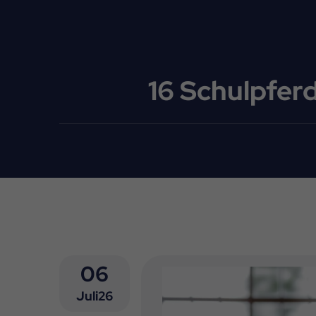
16 Schulpfer
06
Juli26