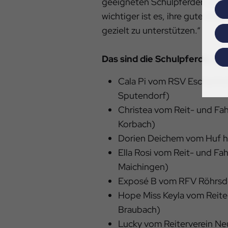
geeigneten Schulpferden und q
wichtiger ist es, ihre gute Arbe
gezielt zu unterstützen.“
Das sind die Schulpferde, di
Cala Pi vom RSV Eschenhof
Sputendorf)
Christea vom Reit- und Fah
Korbach)
Dorien Deichem vom Huf hil
Ella Rosi vom Reit- und Fah
Maichingen)
Exposé B vom RFV Röhrsdo
Hope Miss Keyla vom Reiter
Braubach)
Lucky vom Reiterverein Neu