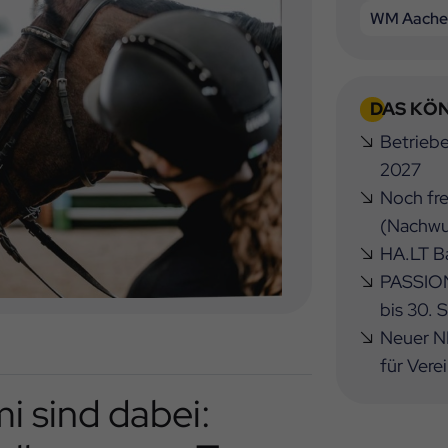
WM Aache
DAS KÖN
Betrieb
2027
Noch fre
(Nachwu
HA.LT Ba
PASSION
bis 30.
Neuer NB
für Vere
 sind dabei: