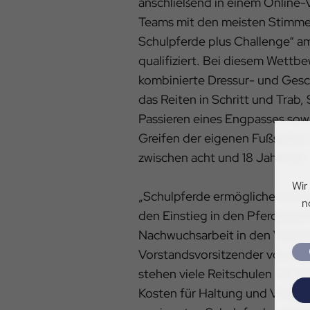
anschließend in einem Online-
Teams mit den meisten Stimmen
Schulpferde plus Challenge“ am
qualifiziert. Bei diesem Wettb
kombinierte Dressur- und Gesch
das Reiten in Schritt und Trab
Passieren eines Engpasses sow
Greifen der eigenen Fußspitze.
zwischen acht und 18 Jahre alt.
Wir
„Schulpferde ermöglichen Kin
n
den Einstieg in den Pferdespor
Nachwuchsarbeit in den Verein
Vorstandsvorsitzender von Pfe
stehen viele Reitschulen vor 
Kosten für Haltung und Versor