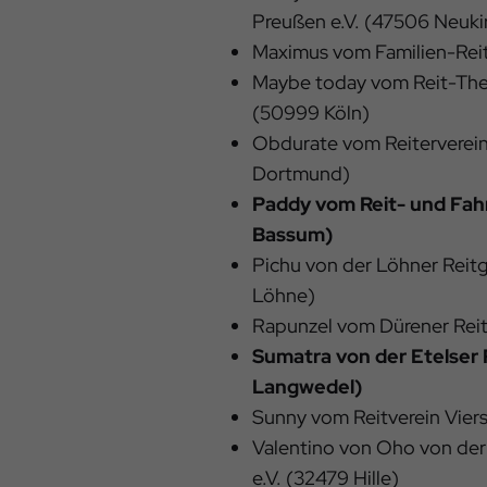
Preußen e.V. (47506 Neuki
Maximus vom Familien-Reitv
Maybe today vom Reit-The
(50999 Köln)
Obdurate vom Reiterverein
Dortmund)
Paddy vom Reit- und Fahr
Bassum)
Pichu von der Löhner Reit
Löhne)
Rapunzel vom Dürener Reite
Sumatra von der Etelser 
Langwedel)
Sunny vom Reitverein Viers
Valentino von Oho von der
e.V. (32479 Hille)