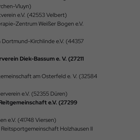
rchen-Vluyn)
erein e.V. (42553 Velbert)
rapie-Zentrum Weißer Bogen e.V.
 Dortmund-Kirchlinde e.V. (44357
verein Diek-Bassum e. V. (27211
gemeinschaft am Osterfeld e. V. (32584
rverein e.V. (52355 Düren)
Reitgemeinschaft e.V. (27299
en e.V. (41748 Viersen)
 Reitsportgemeinschaft Holzhausen II