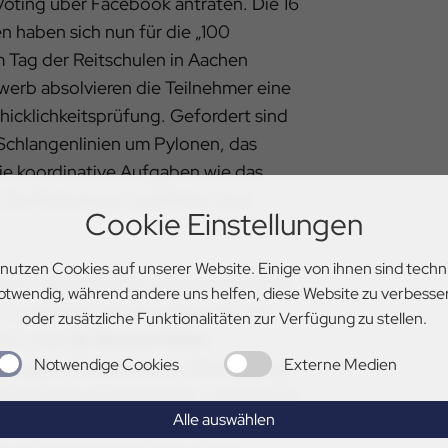
Voting über Facebook antraten. Die 16
 haben sich nun für die „100
 Tag der Reitschulen in Aachen
ewerb absolvieren die Teilnehmer eine
icklichkeitsprüfung. Gefordert sind
, Schlangenlinien um Pylonen, das
ie koordinative Aufgaben wie das
 Die Reiterinnen und Reiter sind
Cookie Einstellungen
 nutzen Cookies auf unserer Website. Einige von ihnen sind techn
dern, Jugendlichen und Erwachsenen
otwendig, während andere uns helfen, diese Website zu verbesse
t und bilden die Grundlage für die
oder zusätzliche Funktionalitäten zur Verfügung zu stellen.
en“, sagt
Dr. Dennis Peiler
,
Notwendige Cookies
Externe Medien
rdesport Deutschland. „Gleichzeitig
großen Herausforderungen – steigende
Alle auswählen
gung der Pferde sowie der Suche nach