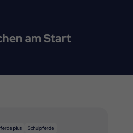
chen am Start
ferde plus
Schulpferde